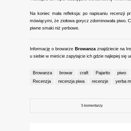
Na koniec mała refleksja: po napisaniu recenzji 
mówiącymi, że ziołowa gorycz zdominowała piwo. Co 
piwne smaki niż yerbowe.
Informację o browarze
Browanza
znajdziecie na I
u siebie w mieście zapytajcie ich gdzie najlepiej si
Browanza
browar
craft
Pajarito
piwo
Recenzja
recenzja piwa
recenzje
yerba m
5 komentarzy