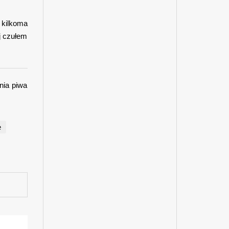
 kilkoma
j czułem
nia piwa
e