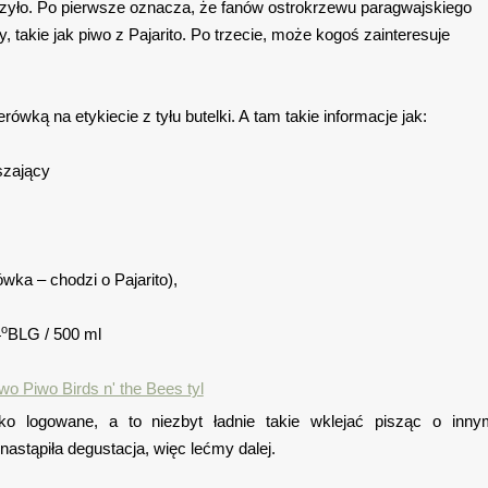
zyło. Po pierwsze oznacza, że fanów ostrokrzewu paragwajskiego
, takie jak piwo z Pajarito. Po trzecie, może kogoś zainteresuje
erówką na etykiecie z tyłu butelki. A tam takie informacje jak:
szający
ówka – chodzi o Pajarito),
o
4
BLG / 500 ml
 logowane, a to niezbyt ładnie takie wklejać pisząc o inny
astąpiła degustacja, więc lećmy dalej.