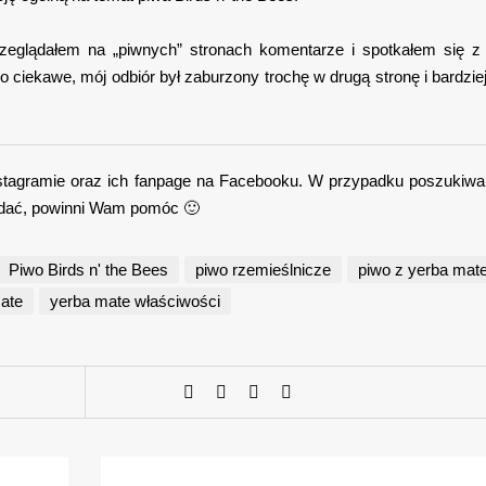
przeglądałem na „piwnych” stronach komentarze i spotkałem się z
ciekawe, mój odbiór był zaburzony trochę w drugą stronę i bardzie
nstagramie oraz ich fanpage na Facebooku. W przypadku poszukiwa
ę udać, powinni Wam pomóc 🙂
Piwo Birds n' the Bees
piwo rzemieślnicze
piwo z yerba mat
ate
yerba mate właściwości