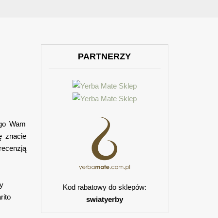
PARTNERZY
k go Wam
ę znacie
recenzją
y
Kod rabatowy do sklepów:
rito
swiatyerby
,