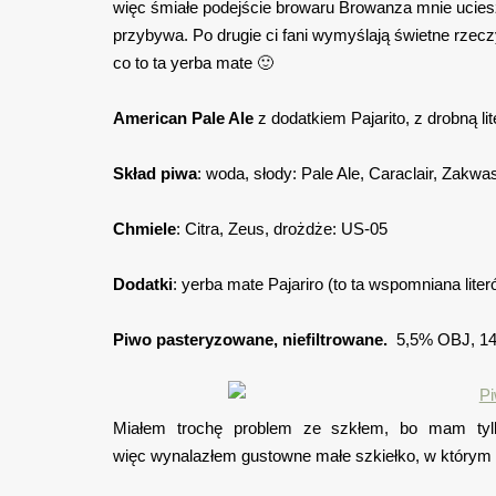
więc śmiałe podejście browaru Browanza mnie ucies
przybywa. Po drugie ci fani wymyślają świetne rzeczy
co to ta yerba mate 🙂
American Pale Ale
z dodatkiem Pajarito, z drobną lit
Skład piwa
: woda, słody: Pale Ale, Caraclair, Zakwa
Chmiele
: Citra, Zeus, drożdże: US-05
Dodatki
: yerba mate Pajariro (to ta wspomniana liter
Piwo pasteryzowane, niefiltrowane.
5,5% OBJ, 1
Miałem trochę problem ze szkłem, bo mam tylko
więc wynalazłem gustowne małe szkiełko, w którym n