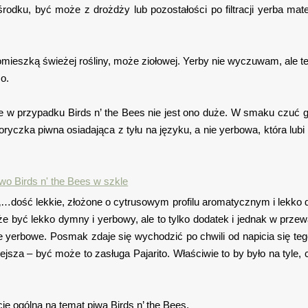
odku, być może z drożdży lub pozostałości po filtracji yerba mat
mieszką świeżej rośliny, może ziołowej. Yerby nie wyczuwam, ale te
o.
le w przypadku Birds n’ the Bees nie jest ono duże. W smaku czuć 
oryczka piwna osiadająca z tyłu na języku, a nie yerbowa, która lub
st „…dość lekkie, złożone o cytrusowym profilu aromatycznym i lekk
że być lekko dymny i yerbowy, ale to tylko dodatek i jednak w przew
nie yerbowe. Posmak zdaje się wychodzić po chwili od napicia się te
ejsza – być może to zasługa Pajarito. Właściwie to by było na tyle, 
cję ogólną na temat piwa Birds n’ the Bees.