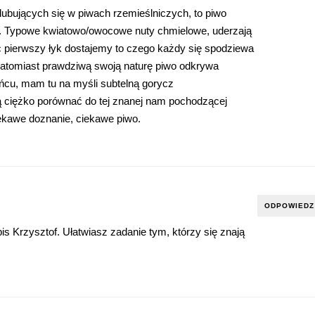
lubujących się w piwach rzemieślniczych, to piwo
m. Typowe kwiatowo/owocowe nuty chmielowe, uderzają
c pierwszy łyk dostajemy to czego każdy się spodziewa
atomiast prawdziwą swoją naturę piwo odkrywa
cu, mam tu na myśli subtelną gorycz
ą ciężko porównać do tej znanej nam pochodzącej
iekawe doznanie, ciekawe piwo.
ODPOWIEDZ
is Krzysztof. Ułatwiasz zadanie tym, którzy się znają