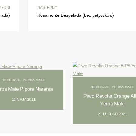
ZEDNI
NASTĘPNY
orada)
Rosamonte Despalada (bez patyczków)
RECENZJE
,
YERBA MATE
RECENZJE
,
YERBA MATE
rba Mate Pipore Naranja
Piwo Revolta Orange A
11 MAJA 2021
Yerba Mate
21 LUTEGO 2021