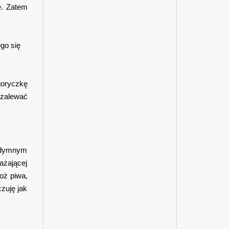
e. Zatem
go się
goryczkę
i zalewać
o dymnym
ażającej
goż piwa,
czuję jak