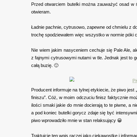
Przed otwarciem butelki można zauważyć osad w śr
otwieram.
Ładnie pachnie, cytrusowo, zapewne od chmielu z do
trochę spodziewałem więc wszystko w normie póki c
Nie wiem jakim nasyceniem cechuje się Pale Ale, a
z fajnymi cytrusowymi nutami w tle. Jednak jest to g
całą buzię. 🙂
Producent informuje na tylnej etykiecie, że piwo je
finiszu”. Cóż, w moim odczuciu finisz faktycznie mo
ilości smaki jakie do mnie docierają to te piwne, a 
a pod koniec butelki gorycz zdaje się być intensywni
piwo wprowadziło mnie w stan relaksujący 😀
Traktujcie ten wpis raczej jako ciekawostkę i informa