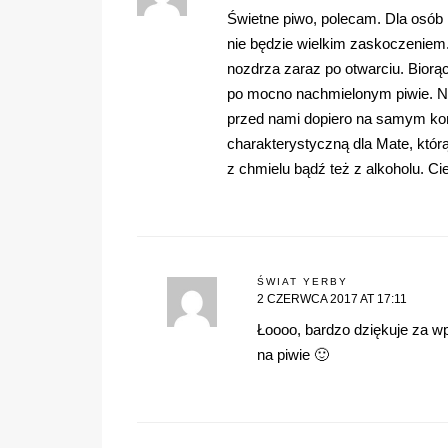
Świetne piwo, polecam. Dla osób 
nie będzie wielkim zaskoczenie
nozdrza zaraz po otwarciu. Biorą
po mocno nachmielonym piwie. N
przed nami dopiero na samym koń
charakterystyczną dla Mate, któr
z chmielu bądź też z alkoholu. C
ŚWIAT YERBY
2 CZERWCA 2017 AT 17:11
Łoooo, bardzo dziękuje za wp
na piwie 🙂