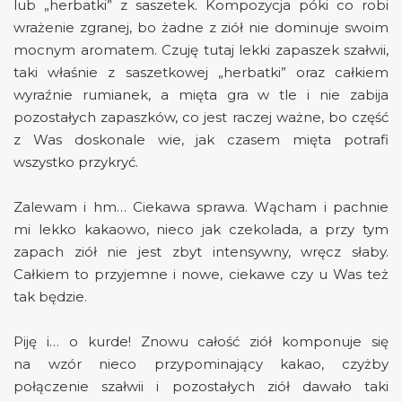
lub „herbatki” z saszetek. Kompozycja póki co robi
wrażenie zgranej, bo żadne z ziół nie dominuje swoim
mocnym aromatem. Czuję tutaj lekki zapaszek szałwii,
taki właśnie z saszetkowej „herbatki” oraz całkiem
wyraźnie rumianek, a mięta gra w tle i nie zabija
pozostałych zapaszków, co jest raczej ważne, bo część
z Was doskonale wie, jak czasem mięta potrafi
wszystko przykryć.
Zalewam i hm… Ciekawa sprawa. Wącham i pachnie
mi lekko kakaowo, nieco jak czekolada, a przy tym
zapach ziół nie jest zbyt intensywny, wręcz słaby.
Całkiem to przyjemne i nowe, ciekawe czy u Was też
tak będzie.
Piję i… o kurde! Znowu całość ziół komponuje się
na wzór nieco przypominający kakao, czyżby
połączenie szałwii i pozostałych ziół dawało taki