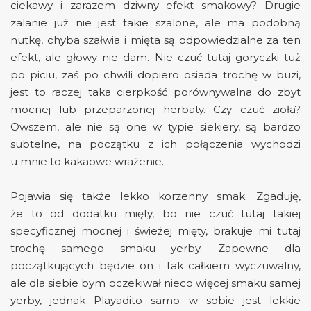
ciekawy i zarazem dziwny efekt smakowy? Drugie
zalanie już nie jest takie szalone, ale ma podobną
nutkę, chyba szałwia i mięta są odpowiedzialne za ten
efekt, ale głowy nie dam. Nie czuć tutaj goryczki tuż
po piciu, zaś po chwili dopiero osiada trochę w buzi,
jest to raczej taka cierpkość porównywalna do zbyt
mocnej lub przeparzonej herbaty. Czy czuć zioła?
Owszem, ale nie są one w typie siekiery, są bardzo
subtelne, na początku z ich połączenia wychodzi
u mnie to kakaowe wrażenie.
Pojawia się także lekko korzenny smak. Zgaduję,
że to od dodatku mięty, bo nie czuć tutaj takiej
specyficznej mocnej i świeżej mięty, brakuje mi tutaj
trochę samego smaku yerby. Zapewne dla
początkujących będzie on i tak całkiem wyczuwalny,
ale dla siebie bym oczekiwał nieco więcej smaku samej
yerby, jednak Playadito samo w sobie jest lekkie